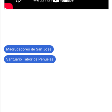
Madrugadores de San José
Santuario Tabor de Peñuelas
C
o
m
e
n
t