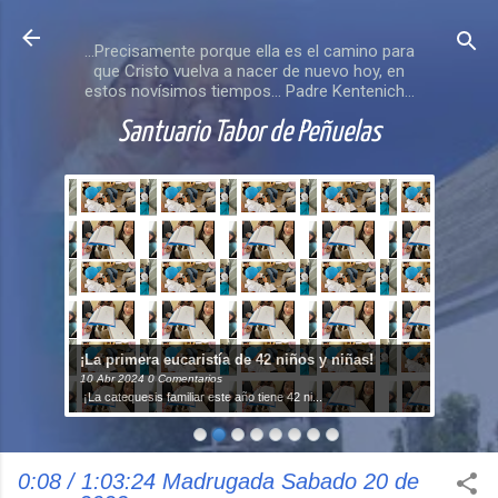
Ir al contenido principal
...Precisamente porque ella es el camino para
que Cristo vuelva a nacer de nuevo hoy, en
estos novísimos tiempos... Padre Kentenich...
Santuario Tabor de Peñuelas
¡La primera eucaristía de 42 niños y niñas!
10
Abr
2024
0 Comentarios
¡La catequesis familiar este año tiene 42 ni...
0:08 / 1:03:24 Madrugada Sabado 20 de